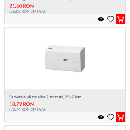
21.50
RON
(
26.02
RON
CU TVA)
Servetele pliate albe 2 straturi, 25x23cm...
18.79
RON
(
22.74
RON
CU TVA)