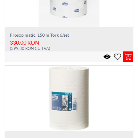
Prosop matic, 150 m Tork 6/set
330.00
RON
(
399.30
RON
CU TVA)