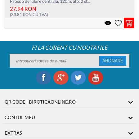
Prosop derulare centrala, 120m, alb, 2 st...
27.94
RON
(
33.81
RON
CU TVA)
FI LA CURENT CU NOUTATILE
ABONARE
QR CODE | BIROTICAONLINE.RO
CONTUL MEU
EXTRAS