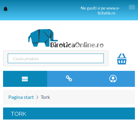
Ne gasiti si pe www.e-
licitatie.ro
Pagina start
Tork
TORK