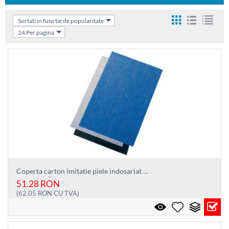
Sortati in functie de popularitate
24 Per pagina
Coperta carton imitatie piele indosariat ...
51.28
RON
(
62.05
RON
CU TVA)