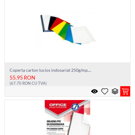
Coperta carton lucios indosariat 250g/mp,...
55.95
RON
(
67.70
RON
CU TVA)