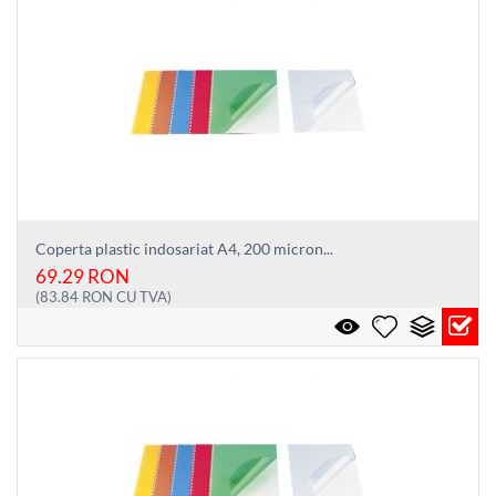
Coperta plastic indosariat A4, 200 micron...
69.29
RON
(
83.84
RON
CU TVA)