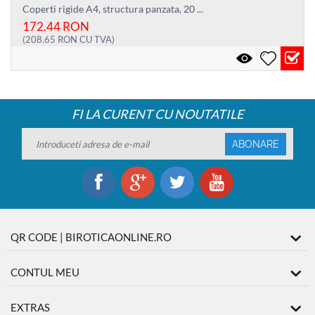
Coperti rigide A4, structura panzata, 20 ...
172.44
RON
(
208.65
RON
CU TVA)
FI LA CURENT CU NOUTATILE
ABONARE
QR CODE | BIROTICAONLINE.RO
CONTUL MEU
EXTRAS