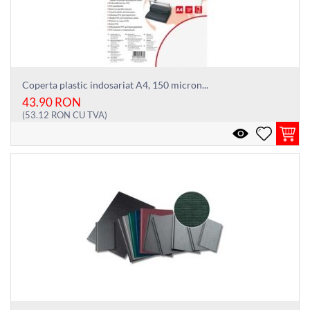
Coperta plastic indosariat A4, 150 micron...
43.90
RON
(
53.12
RON
CU TVA)