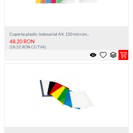
Coperta plastic indosariat A4, 150 micron...
48.20
RON
(
58.32
RON
CU TVA)