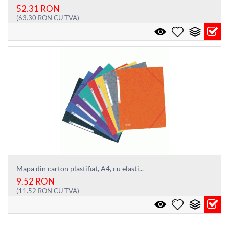
52.31
RON
(
63.30
RON
CU TVA)
Mapa din carton plastifiat, A4, cu elasti...
9.52
RON
(
11.52
RON
CU TVA)