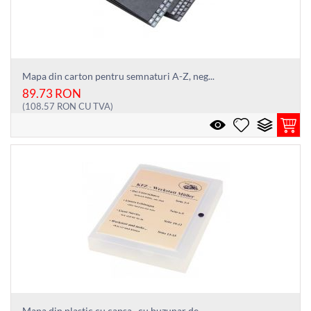
Mapa din carton pentru semnaturi A-Z, neg...
89.73
RON
(
108.57
RON
CU TVA)
Mapa din plastic cu capsa , cu buzunar de...