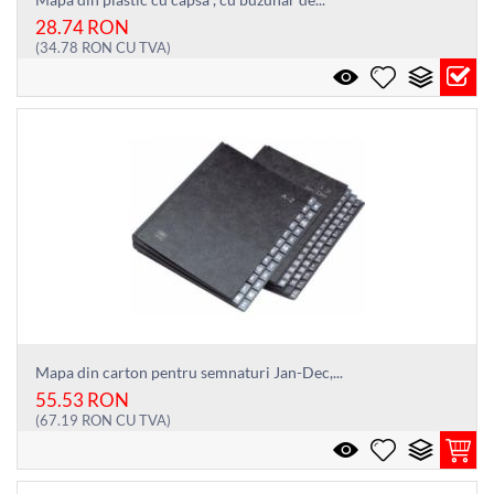
28.74
RON
(
34.78
RON
CU TVA)
Mapa din carton pentru semnaturi Jan-Dec,...
55.53
RON
(
67.19
RON
CU TVA)