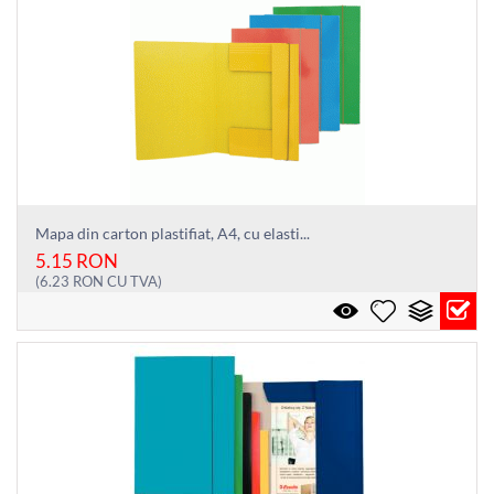
Mapa din carton plastifiat, A4, cu elasti...
5.15
RON
(
6.23
RON
CU TVA)