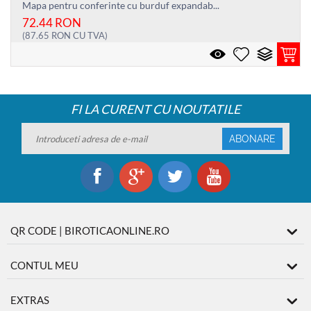
Mapa pentru conferinte cu burduf expandab...
72.44
RON
(
87.65
RON
CU TVA)
FI LA CURENT CU NOUTATILE
ABONARE
QR CODE | BIROTICAONLINE.RO
CONTUL MEU
EXTRAS