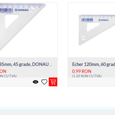
Echer 85mm, 45 grade, DONAU - transparent
ON
0.99
RON
ON
CU TVA)
(
1.20
RON
CU TVA)