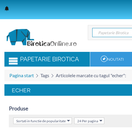
Papetarie Birotica
Papetarie Birotica
PAPETARIE BIROTICA
NOUTATI
Pagina start
Tags
Articolele marcate cu tagul "echer":
ECHER
Produse
Sortati in functie de popularitate
24 Per pagina