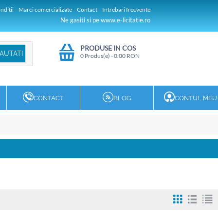
nditii
Marci comercializate
Contact
Intrebari frecvente
Ne gasiti si pe www.e-licitatie.ro
PRODUSE IN COS
0 Produs(e)
-
0.00
RON
CONTACT
BLOG
CONTUL MEU