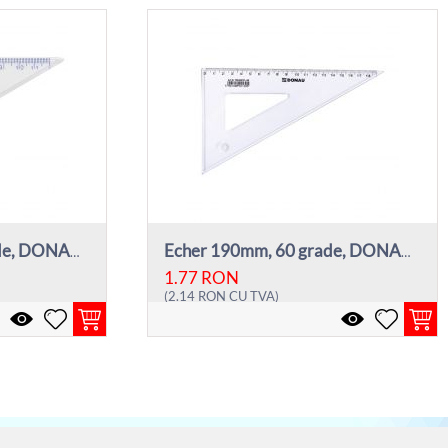
Echer 120mm, 60 grade, DONAU - transparent
Echer 190mm, 60 grade, DONAU - transparent
1.77
RON
(
2.14
RON
CU TVA)