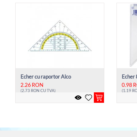
Echer cu raportor Alco
2.26
RON
0.98
R
(
2.73
RON
CU TVA)
(
1.19
R