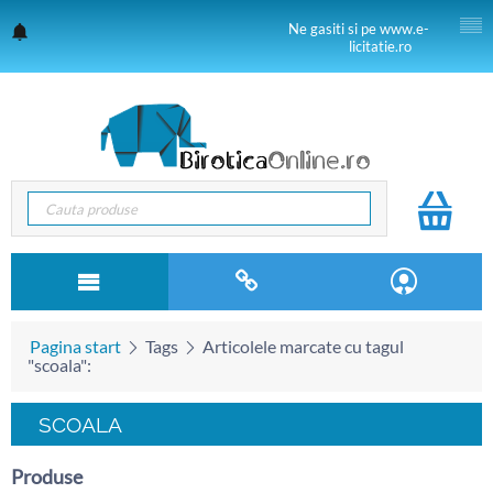
Ne gasiti si pe www.e-
licitatie.ro
Pagina start
Tags
Articolele marcate cu tagul
"scoala":
SCOALA
Produse