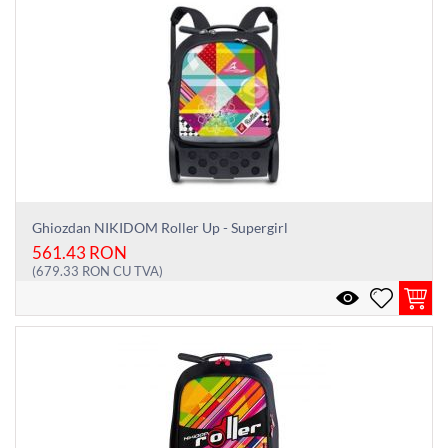
Ghiozdan NIKIDOM Roller Up - Supergirl
561.43
RON
(
679.33
RON
CU TVA)