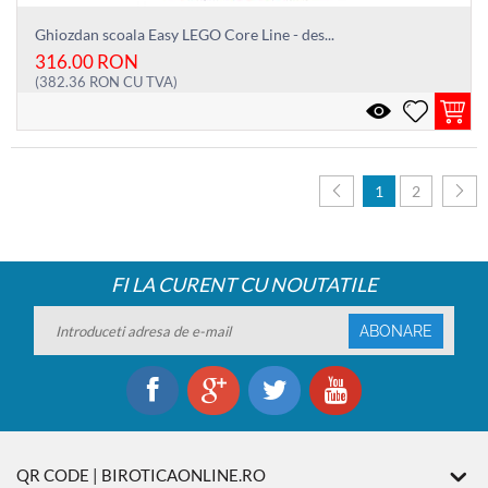
Ghiozdan scoala Easy LEGO Core Line - des...
316.00
RON
(
382.36
RON
CU TVA)
1
2
FI LA CURENT CU NOUTATILE
ABONARE
QR CODE | BIROTICAONLINE.RO