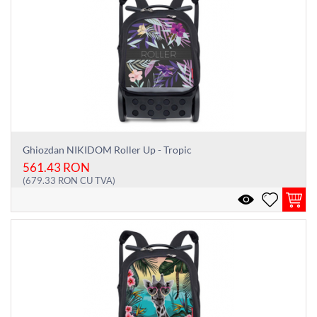
Ghiozdan NIKIDOM Roller Up - Tropic
561.43
RON
(
679.33
RON
CU TVA)