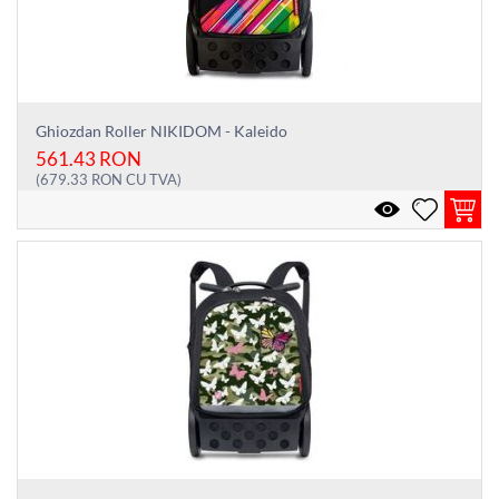
Ghiozdan Roller NIKIDOM - Kaleido
561.43
RON
(
679.33
RON
CU TVA)