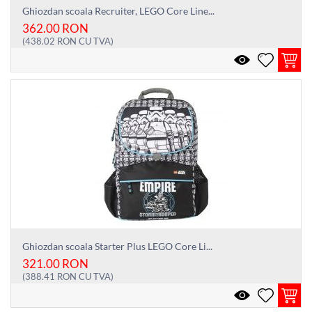
Ghiozdan scoala Recruiter, LEGO Core Line...
362.00
RON
(
438.02
RON
CU TVA)
Ghiozdan scoala Starter Plus LEGO Core Li...
321.00
RON
(
388.41
RON
CU TVA)