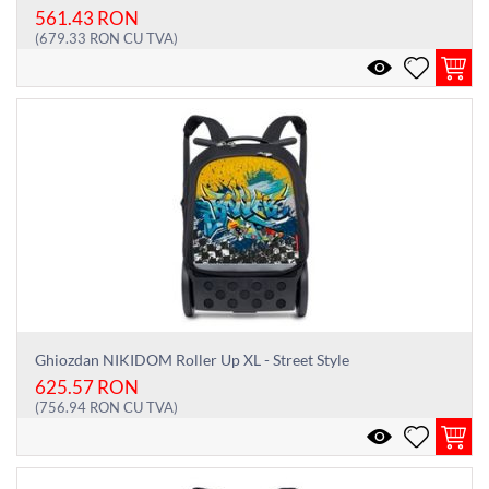
561.43
RON
(
679.33
RON
CU TVA)
Ghiozdan NIKIDOM Roller Up XL - Street Style
625.57
RON
(
756.94
RON
CU TVA)