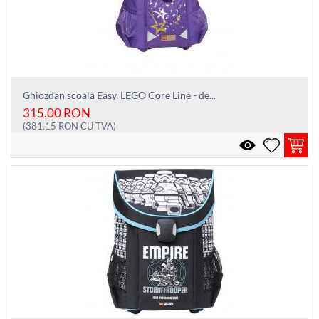
Ghiozdan scoala Easy, LEGO Core Line - de...
315.00
RON
(
381.15
RON
CU TVA)