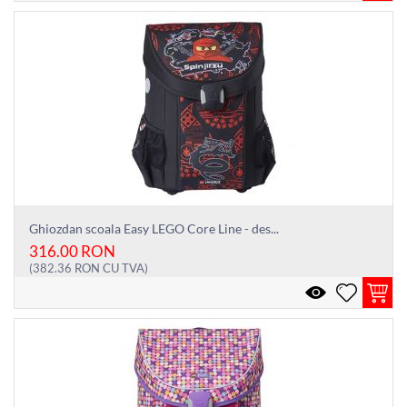
Ghiozdan scoala Easy LEGO Core Line - des...
316.00
RON
(
382.36
RON
CU TVA)