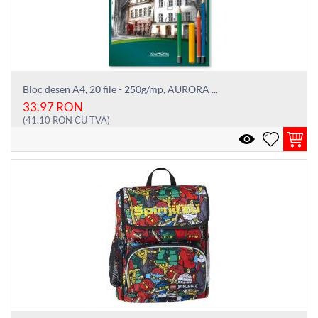
Bloc desen A4, 20 file - 250g/mp, AURORA ...
33.97
RON
(
41.10
RON
CU TVA)