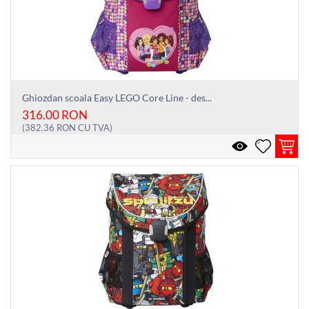
Ghiozdan scoala Easy LEGO Core Line - des...
316.00
RON
(
382.36
RON
CU TVA)