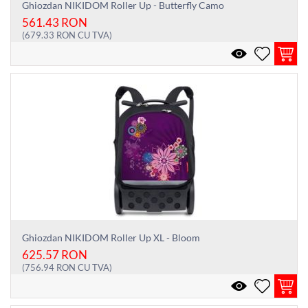
Ghiozdan NIKIDOM Roller Up - Butterfly Camo
561.43
RON
(
679.33
RON
CU TVA)
Ghiozdan NIKIDOM Roller Up XL - Bloom
625.57
RON
(
756.94
RON
CU TVA)