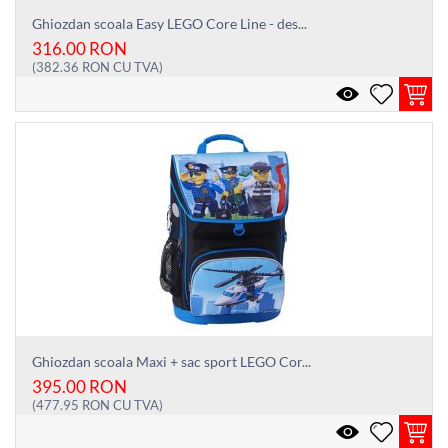
Ghiozdan scoala Easy LEGO Core Line - des...
316.00
RON
(
382.36
RON
CU TVA)
Ghiozdan scoala Maxi + sac sport LEGO Cor...
395.00
RON
(
477.95
RON
CU TVA)