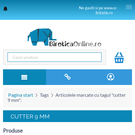
Ne gasiti si pe www.e-
licitatie.ro
Pagina start
Tags
Articolele marcate cu tagul "cutter
9 mm":
CUTTER 9 MM
Produse