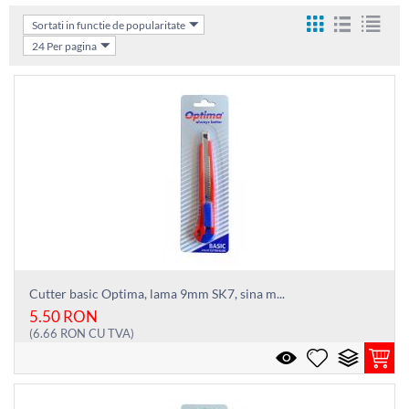
Sortati in functie de popularitate
24 Per pagina
Cutter basic Optima, lama 9mm SK7, sina m...
5.50
RON
(
6.66
RON
CU TVA)