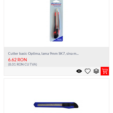
Cutter basic Optima, lama 9mm SK7, sina m...
6.62
RON
(
8.01
RON
CU TVA)