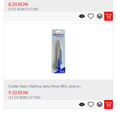
8.20
RON
(
9.92
RON
CU TVA)
Cutter basic Optima, lama 9mm SK5, sina m...
9.10
RON
(
11.01
RON
CU TVA)