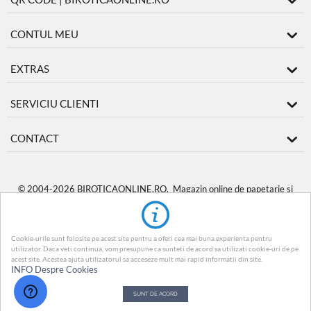
CONTUL MEU
EXTRAS
SERVICIU CLIENTI
CONTACT
© 2004-2026 BIROTICAONLINE.RO. Magazin online de papetarie si
produse de birotica
BiroticaOnline.ro
.
Cookie-urile sunt folosite pe acest site pentru a oferi cea mai buna experienta pentru
utilizator. Daca veti continua, vom presupune ca sunteti de acord sa utilizati cookie-uri de pe
acest site. Acestea ajuta utilizatorul sa acceseze mult mai rapid informatii din site.
INFO Despre Cookies
SUNT DE ACORD