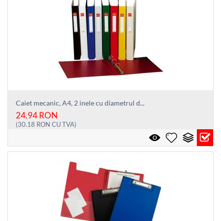
Caiet mecanic, A4, 2 inele cu diametrul d...
24.94
RON
(
30.18
RON
CU TVA)