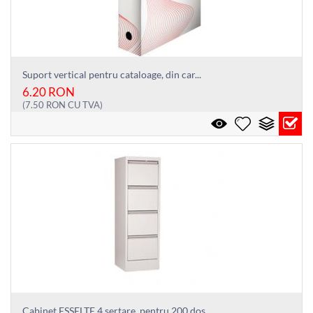
Suport vertical pentru cataloage, din car...
6.20
RON
(
7.50
RON
CU TVA)
Cabinet ESSELTE 4 sertare, pentru 200 dos...