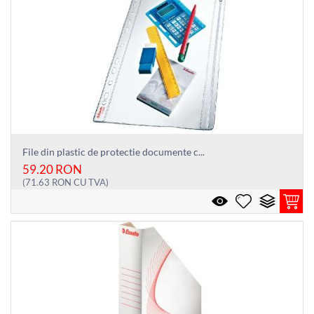
File din plastic de protectie documente c...
59.20
RON
(
71.63
RON
CU TVA)