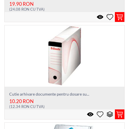
19.90
RON
(
24.08
RON
CU TVA)
Cutie arhivare documente pentru dosare su...
10.20
RON
(
12.34
RON
CU TVA)