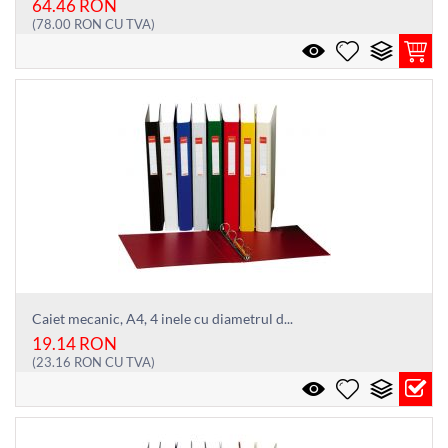
64.46
RON
(
78.00
RON
CU TVA)
Caiet mecanic, A4, 4 inele cu diametrul d...
19.14
RON
(
23.16
RON
CU TVA)