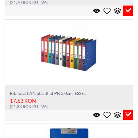
(
21.70
RON
CU TVA)
Biblioraft A4, plastIfiat PP, 5.0cm, ESSE...
17.63
RON
(
21.33
RON
CU TVA)