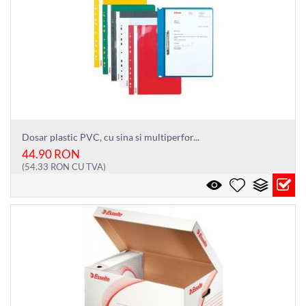
Dosar plastic PVC, cu sina si multiperfor...
44.90
RON
(
54.33
RON
CU TVA)