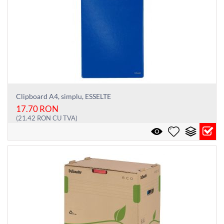
Clipboard A4, simplu, ESSELTE
17.70
RON
(
21.42
RON
CU TVA)