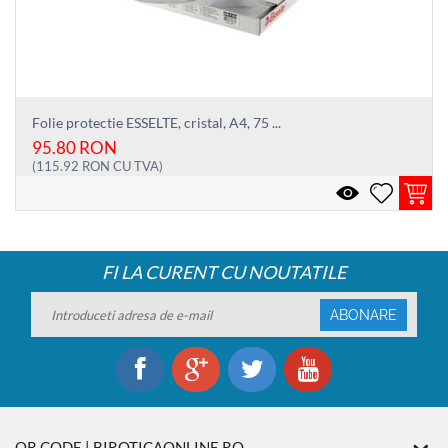
Folie protectie ESSELTE, cristal, A4, 75 ...
95.80
RON
(
115.92
RON
CU TVA)
FI LA CURENT CU NOUTATILE
ABONARE
QR CODE | BIROTICAONLINE.RO