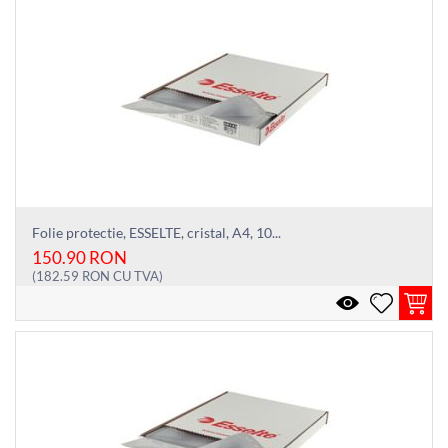
Folie protectie, ESSELTE, cristal, A4, 10...
150.90
RON
(
182.59
RON
CU TVA)