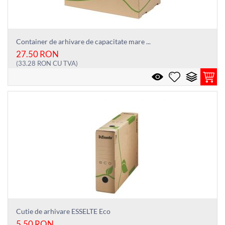
Container de arhivare de capacitate mare ...
27.50
RON
(
33.28
RON
CU TVA)
Cutie de arhivare ESSELTE Eco
5.50
RON