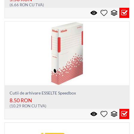
(
6.66
RON
CU TVA)
Cutii de arhivare ESSELTE Speedbox
8.50
RON
(
10.29
RON
CU TVA)