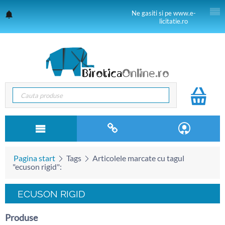
Ne gasiti si pe www.e-
licitatie.ro
Pagina start
Tags
Articolele marcate cu tagul
"ecuson rigid":
ECUSON RIGID
Produse