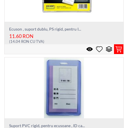
Ecuson , suport dublu, PS rigid, pentru I...
11.60
RON
(
14.04
RON
CU TVA)
Suport PVC rigid, pentru ecusoane , ID ca...