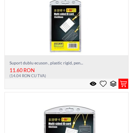
Suport dublu ecuson , plastic rigid, pen...
11.60
RON
(
14.04
RON
CU TVA)