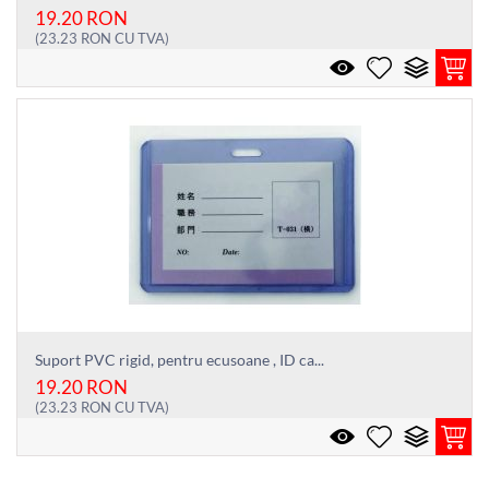
19.20
RON
(
23.23
RON
CU TVA)
Suport PVC rigid, pentru ecusoane , ID ca...
19.20
RON
(
23.23
RON
CU TVA)