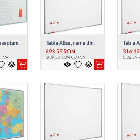
Planner dublu saptamanal, rama aluminiu, ...
Tabla Alba , rama din aluminiu, 100 x 200...
693.55
RON
316.19
 TVA)
(
839.20
RON
CU TVA)
(
382.59