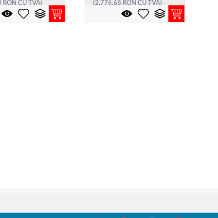
8
RON
CU TVA)
(
2,776.68
RON
CU TVA)