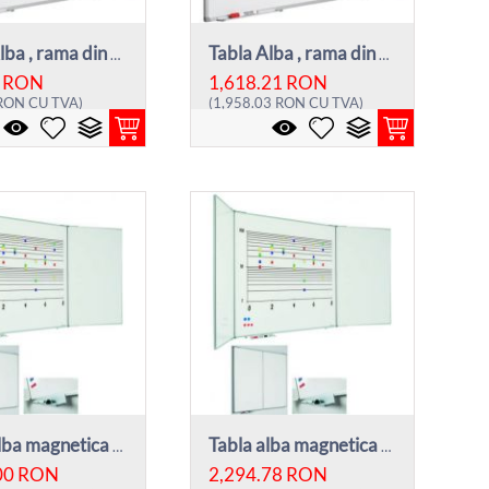
Tabla Alba , rama din aluminiu, 120 x 150...
Tabla Alba , rama din aluminiu, 120 x 300...
RON
1,618.21
RON
RON
CU TVA)
(
1,958.03
RON
CU TVA)
Tabla alba magnetica cu 5 suprafete, 90 x...
Tabla alba magnetica cu 5 suprafete, 100 ...
00
RON
2,294.78
RON