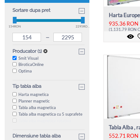
Sortare dupa pret
−
935.36
RON
154RON
2295RON
(
1,131.79
RON
C
–
−
Producator (1)
Smit Visual
BiroticaOnline
Optima
Tip tabla alba
−
Harta magnetica
Planner magnetic
Tabla alba magnetica
Tabla alba magnetica cu 5 suprafete
Tabla alba magnetica rotativa
552.71
RON
Dimensiune tabla alba
−