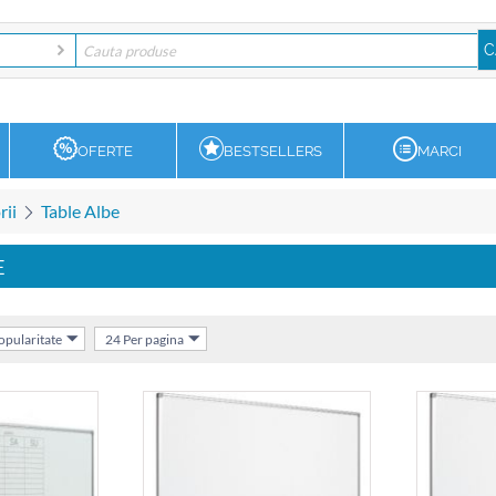
OFERTE
BESTSELLERS
MARCI
rii
Table Albe
E
popularitate
24 Per pagina