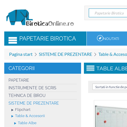
Papetarie Birotica
Papetarie Birotica
PAPETARIE BIROTICA
NOUTATI
Pagina start
SISTEME DE PREZENTARE
Table & Acceso
CATEGORII
TABLE ALB
PAPETARIE
Sortati in functie de 
INSTRUMENTE DE SCRIS
TEHNICA DE BIROU
SISTEME DE PREZENTARE
Flipchart
Table & Accesorii
Table Albe