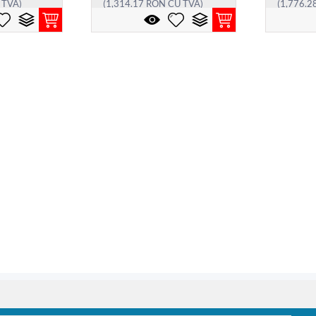
 TVA)
(
1,314.17
RON
CU TVA)
(
1,776.2