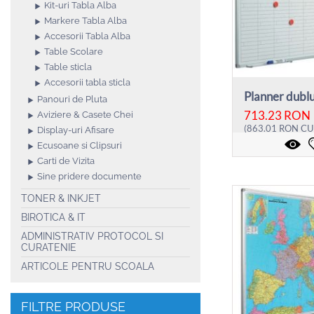
Kit-uri Tabla Alba
Markere Tabla Alba
Accesorii Tabla Alba
Table Scolare
Table sticla
Accesorii tabla sticla
Panouri de Pluta
713.23
RON
Aviziere & Casete Chei
(
863.01
RON
CU
Display-uri Afisare
Ecusoane si Clipsuri
Carti de Vizita
Sine pridere documente
TONER & INKJET
BIROTICA & IT
ADMINISTRATIV PROTOCOL SI
CURATENIE
ARTICOLE PENTRU SCOALA
FILTRE PRODUSE