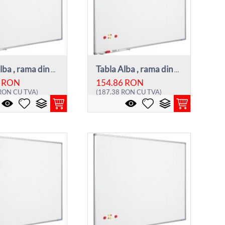
Tabla Alba , rama din aluminiu, 60 x 90cm...
Tabla Alba , rama din aluminiu, 45 x 60cm...
RON
154.86
RON
RON
CU TVA)
(
187.38
RON
CU TVA)