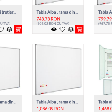
Harta Europei (rutiera administrativa), r...
Tabla Alba , rama din aluminiu, 120 x 180...
748.78
RON
799.79
U TVA)
(
906.02
RON
CU TVA)
(
967.75
Tabla Alba , rama din aluminiu, 90 x 120 ...
Tabla Alba , rama din aluminiu, 120 x 240...
1,086.09
RON
1,468.