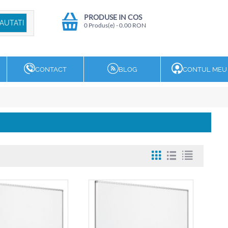
PRODUSE IN COS
0 Produs(e)
-
0.00
RON
CONTACT
BLOG
CONTUL MEU