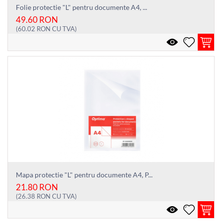
Folie protectie "L" pentru documente A4, ...
49.60
RON
(
60.02
RON
CU TVA)
Mapa protectie "L" pentru documente A4, P...
21.80
RON
(
26.38
RON
CU TVA)