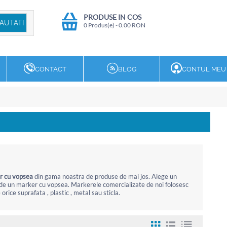
PRODUSE IN COS
0 Produs(e)
-
0.00
RON
CONTACT
BLOG
CONTUL MEU
r cu vopsea
din gama noastra de produse de mai jos. Alege un
e de un marker cu vopsea. Markerele comercializate de noi folosesc
rice suprafata , plastic , metal sau sticla.