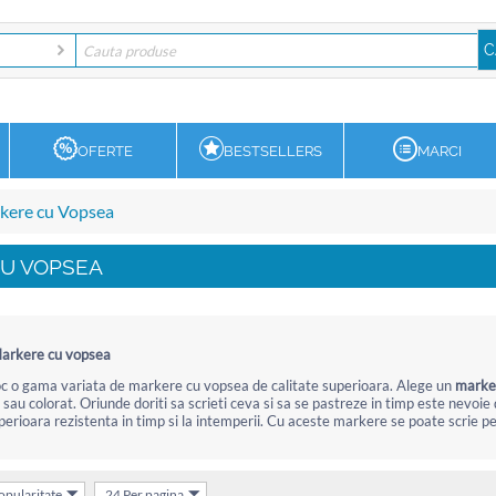
OFERTE
BESTSELLERS
MARCI
kere cu Vopsea
U VOPSEA
arkere cu vopsea
oc o gama variata de markere cu vopsea de calitate superioara. Alege un
marke
sau colorat. Oriunde doriti sa scrieti ceva si sa se pastreze in timp este nevoi
erioara rezistenta in timp si la intemperii. Cu aceste markere se poate scrie pe o
popularitate
24 Per pagina