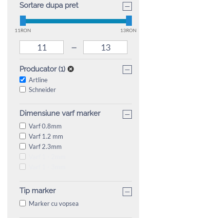
Sortare dupa pret
−
11RON
13RON
–
−
Producator (1)
Artline
Schneider
Dimensiune varf marker
−
Varf 0.8mm
Varf 1.2 mm
Varf 2.3mm
Varf 1 - 2mm
Varf 1 - 3mm
Tip marker
−
Marker cu vopsea