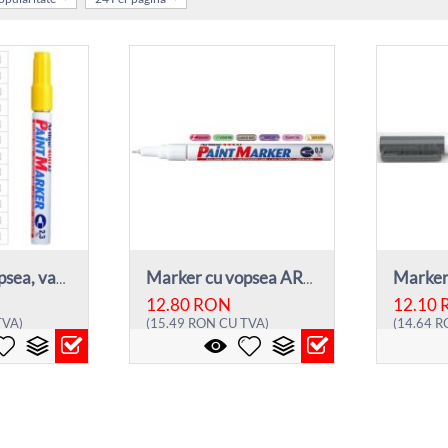
Marker cu vopsea, varf rotund 2.3mm, corp...
Marker cu vopsea ARTLINE 444XF, corp meta...
12.80
RON
12.10
TVA)
(
15.49
RON
CU TVA)
(
14.64
R