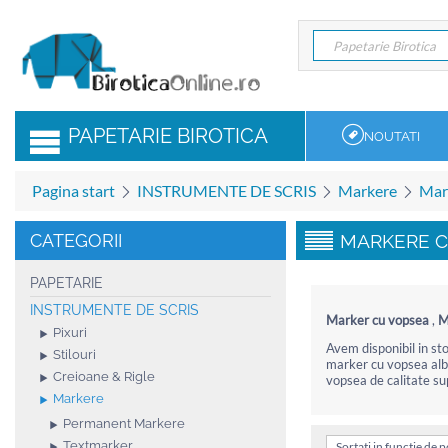
Papetarie Birotica
Papetarie Birotica
PAPETARIE BIROTICA
NOUTATI
Pagina start
INSTRUMENTE DE SCRIS
Markere
Mar
CATEGORII
MARKERE C
PAPETARIE
INSTRUMENTE DE SCRIS
Marker cu vopsea
,
M
Pixuri
Avem disponibil in st
Stilouri
marker cu vopsea alb 
Creioane & Rigle
vopsea de calitate sup
Markere
Permanent Markere
Textmarker
Sortati in functie de 