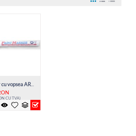
Marker cu vopsea ARTLINE 440XF, corp meta...
RON
ON
CU TVA)