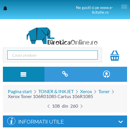
Ne gasiti si pe www.e-
licitatie.ro
Pagina start
TONER & INKJET
Xerox
Toner
Xerox Toner 106R01085 Cartus 106R1085
108
din
260
INFORMATII UTILE