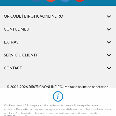
QR CODE | BIROTICAONLINE.RO
CONTUL MEU
EXTRAS
SERVICIU CLIENTI
CONTACT
© 2004-2026 BIROTICAONLINE.RO. Magazin online de papetarie si
produse de birotica
BiroticaOnline.ro
.
Cookie-urile sunt folosite pe acest site pentru a oferi cea mai buna experienta pentru
utilizator. Daca veti continua, vom presupune ca sunteti de acord sa utilizati cookie-uri de pe
acest site. Acestea ajuta utilizatorul sa acceseze mult mai rapid informatii din site.