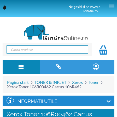
Ne gasiti si pe www.e-
licitatie.ro
Pagina start
TONER & INKJET
Xerox
Toner
Xerox Toner 106R00462 Cartus 106R462
INFORMATII UTILE
Xerox Toner 106R00462 Cartus