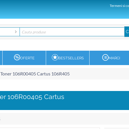
Termeni si co
OFERTE
BESTSELLERS
MARCI
 Toner 106R00405 Cartus 106R405
ner 106R00405 Cartus
5