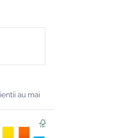
ientii au mai
Caiet A5, 48 file, 80gsm, coperta carton ...