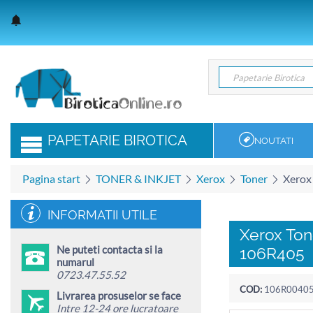
Papetarie Birotica
Papetarie Birotica
PAPETARIE BIROTICA
NOUTATI
Pagina start
TONER & INKJET
Xerox
Toner
Xerox
INFORMATII UTILE
Xerox To
Ne puteti contacta si la
106R405
numarul
0723.47.55.52
COD:
106R0040
Livrarea prosuselor se face
Intre 12-24 ore lucratoare