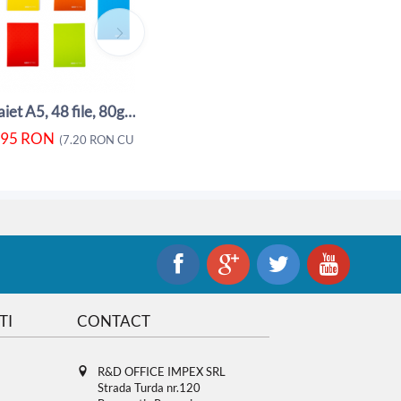
5.95
RON
5.80
RON
(
7.20
RON
CU TVA)
(
Caiet A5, 48 file, 80gsm, coperta carton ...
.95
RON
A)
(
7.20
RON
CU TVA)
TI
CONTACT
R&D OFFICE IMPEX SRL
Strada Turda nr.120