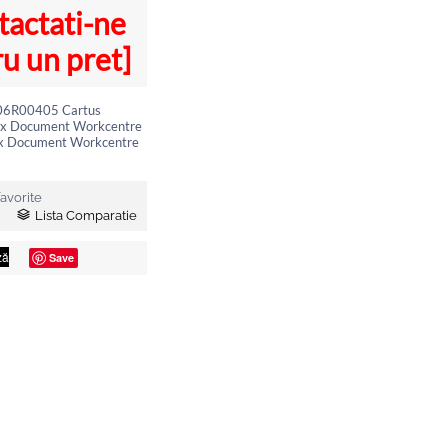
tactati-ne
u un pret]
106R00405 Cartus
x Document Workcentre
x Document Workcentre
avorite
Lista Comparatie
Save