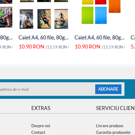
Caiet A4, 60 file, 80gsm, coperta carton ...
Caiet A4, 60 file, 80gsm, coperta carton ...
Caiet A4, 60 file, 80gsm, coperta carton ...
10.90
RON
10.90
RON
5
9
RON
CU TVA)
(
13.19
RON
CU TVA)
(
13.19
RON
CU TV
ABONARE
EXTRAS
SERVICIU CLIEN
Despre noi
Livrare produse
Contact
Garantia produselor