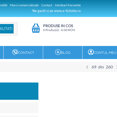
nditii
Marci comercializate
Contact
Intrebari frecvente
Ne gasiti si pe www.e-licitatie.ro
PRODUSE IN COS
0 Produs(e)
-
0.00
RON
CONTACT
BLOG
CONTUL MEU
69
din
260