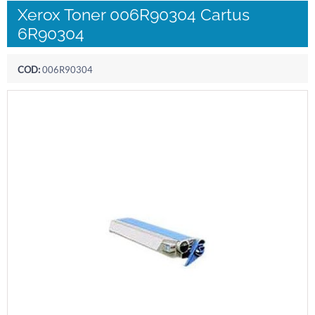
Xerox Toner 006R90304 Cartus
6R90304
COD:
006R90304