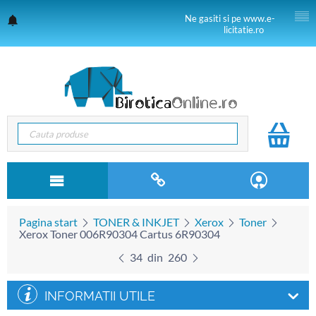
Ne gasiti si pe www.e-
licitatie.ro
Pagina start
TONER & INKJET
Xerox
Toner
Xerox Toner 006R90304 Cartus 6R90304
34
din
260
INFORMATII UTILE