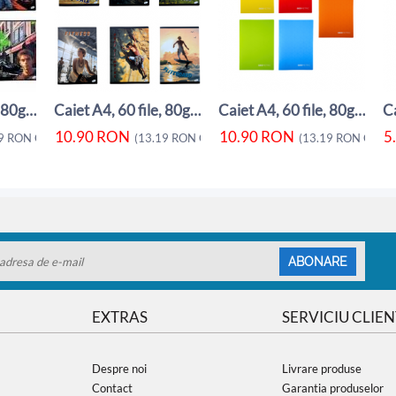
Caiet A4, 60 file, 80gsm, coperta carton ...
Caiet A4, 60 file, 80gsm, coperta carton ...
Caiet A4, 60 file, 80gsm, coperta carton ...
10.90
RON
10.90
RON
5
9
RON
CU TVA)
(
13.19
RON
CU TVA)
(
13.19
RON
CU TV
ABONARE
EXTRAS
SERVICIU CLIEN
Despre noi
Livrare produse
Contact
Garantia produselor