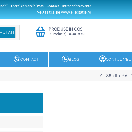
nditii
Marci comercializate
Contact
Intrebari frecvente
Ne gasiti si pe www.e-licitatie.ro
PRODUSE IN COS
0 Produs(e)
-
0.00
RON
CONTACT
BLOG
CONTUL MEU
38
din
56