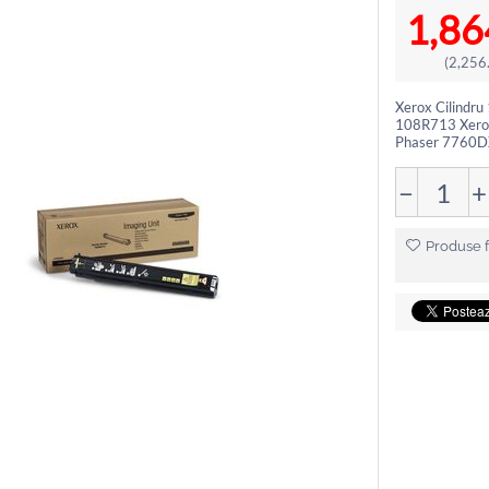
1,86
(
2,256
Xerox Cilindr
108R713 Xero
Phaser 7760D
−
+
Produse f