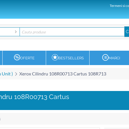
Termeni si co
OFERTE
BESTSELLERS
MARCI
 Unit )
Xerox Cilindru 108R00713 Cartus 108R713
indru 108R00713 Cartus
3