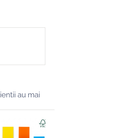
ientii au mai
Caiet A5, 48 file, 80gsm, coperta carton ...