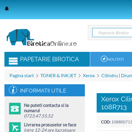
Papetarie Birotica
Papetarie Birotica
PAPETARIE BIROTICA
NOUTATI
Pagina start
TONER & INKJET
Xerox
Cilindru ( Drum
INFORMATII UTILE
Xerox Cil
Ne puteti contacta si la
108R713
numarul
0723.47.55.52
COD:
108R0071
Livrarea prosuselor se face
Intre 12-24 ore lucratoare