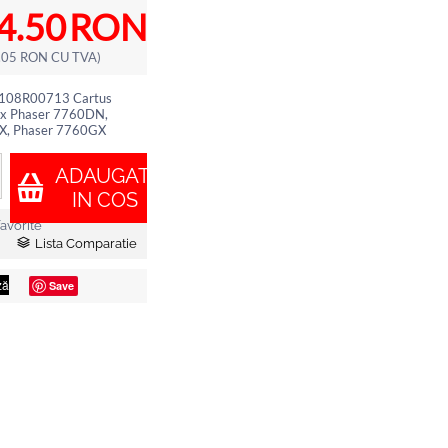
4.50
RON
.05
RON
CU TVA)
u 108R00713 Cartus
x Phaser 7760DN,
X, Phaser 7760GX
ADAUGATI
IN COS
avorite
Lista Comparatie
Save