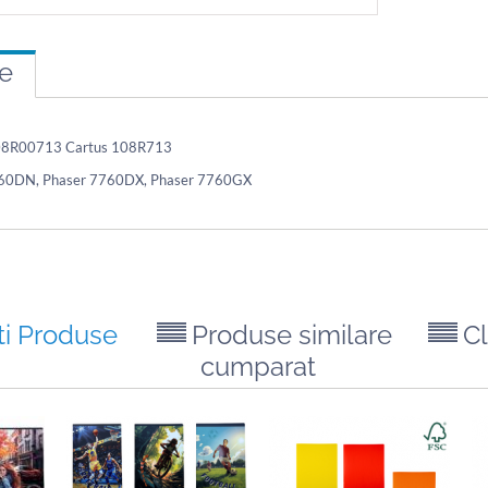
re
108R00713 Cartus 108R713
760DN, Phaser 7760DX, Phaser 7760GX
ti Produse
Produse similare
Cl
cumparat