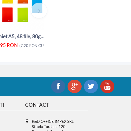
5.95
RON
5.80
RON
(
7.20
RON
CU TVA)
(
Caiet A5, 48 file, 80gsm, coperta carton ...
.95
RON
A)
(
7.20
RON
CU TVA)
TI
CONTACT
R&D OFFICE IMPEX SRL
Strada Turda nr.120