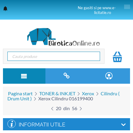
Ne gasiti si pe www.e-
licitatie.ro
Pagina start
TONER & INKJET
Xerox
Cilindru (
Drum Unit )
Xerox Cilindru 016199400
20
din
56
INFORMATII UTILE