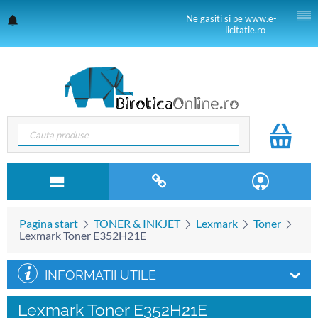
Ne gasiti si pe www.e-
licitatie.ro
Pagina start
TONER & INKJET
Lexmark
Toner
Lexmark Toner E352H21E
INFORMATII UTILE
Lexmark Toner E352H21E