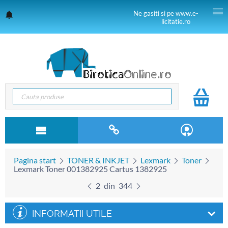
Ne gasiti si pe www.e-
licitatie.ro
Pagina start
TONER & INKJET
Lexmark
Toner
Lexmark Toner 001382925 Cartus 1382925
2
din
344
INFORMATII UTILE