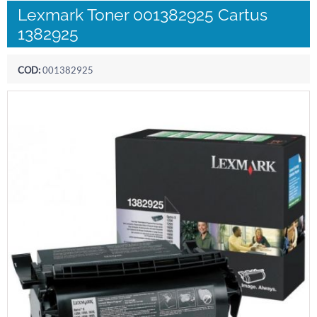
Lexmark Toner 001382925 Cartus
1382925
COD:
001382925