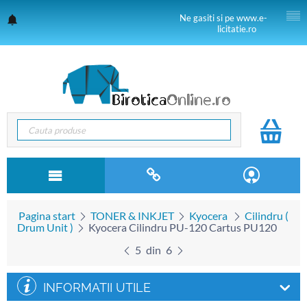
Ne gasiti si pe www.e-
licitatie.ro
Pagina start
TONER & INKJET
Kyocera
Cilindru (
Drum Unit )
Kyocera Cilindru PU-120 Cartus PU120
5
din
6
INFORMATII UTILE