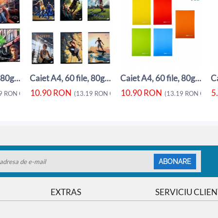
Caiet A4, 60 file, 80gsm, coperta carton ...
Caiet A4, 60 file, 80gsm, coperta carton ...
Caiet A4, 60 file, 80gsm, coperta carton ...
10.90
RON
10.90
RON
5
9
RON
CU TVA)
(
13.19
RON
CU TVA)
(
13.19
RON
CU TV
ABONARE
EXTRAS
SERVICIU CLIEN