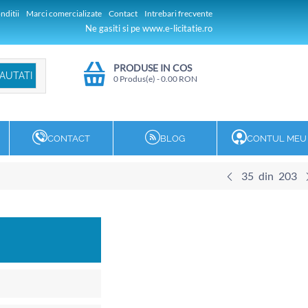
nditii
Marci comercializate
Contact
Intrebari frecvente
Ne gasiti si pe www.e-licitatie.ro
PRODUSE IN COS
0 Produs(e)
-
0.00
RON
CONTACT
BLOG
CONTUL MEU
35
din
203