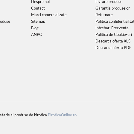
Despre noi
Livrare produse
Contact
Garantia produselor
Marci comercializate
Returnare
roduse
Sitemap
Politica confidentialita
Blog
Intrebari Frecvente
ANPC
Politica de Cookie-uri
Descarca oferta XLS
Descarca oferta PDF
rie si produse de birotica
BiroticaOnline.ro
.