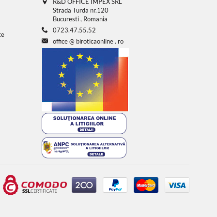
R&D OFFICE IMPEX SRL
Strada Turda nr.120
Bucuresti , Romania
0723.47.55.52
te
office
@
biroticaonline
.
ro