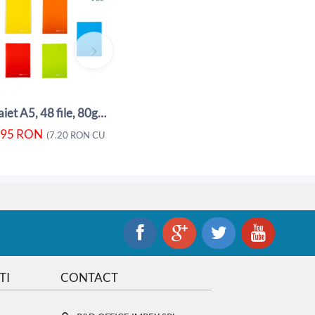
Caiet A5, 48 file, 80gsm, coperta carton ...
5.95
RON
5.80
RON
(
7.20
RON
CU TVA)
(
Caiet A5, 48 file, 80gsm, coperta carton ...
.95
RON
A)
(
7.20
RON
CU TVA)
TI
CONTACT