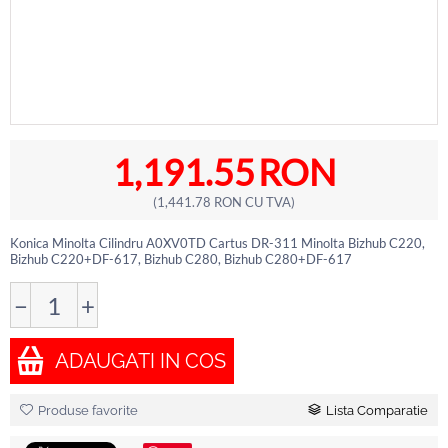
1,191.55
RON
(
1,441.78
RON
CU TVA)
Konica Minolta Cilindru A0XV0TD Cartus DR-311 Minolta Bizhub C220,
Bizhub C220+DF-617, Bizhub C280, Bizhub C280+DF-617
−
+
ADAUGATI IN COS
Produse favorite
Lista Comparatie