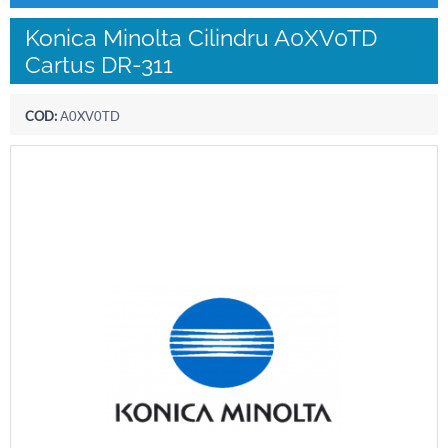
Konica Minolta Cilindru A0XV0TD
Cartus DR-311
COD:
A0XV0TD