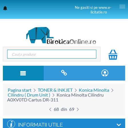
Ne gasiti si pe www.e-
licitatie.ro
Pagina start
TONER & INKJET
Konica Minolta
Cilindru ( Drum Unit )
Konica Minolta Cilindru
A0XV0TD Cartus DR-311
68
din
69
INFORMATII UTILE