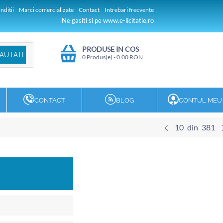
nditii
Marci comercializate
Contact
Intrebari frecvente
Ne gasiti si pe www.e-licitatie.ro
PRODUSE IN COS
0 Produs(e)
-
0.00
RON
CONTACT
BLOG
CONTUL MEU
10
din
381