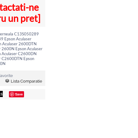
tactati-ne
u un pret]
cerneala C13S050289
9 Epson Aculaser
 Aculaser 2600DTN
r 2600N Epson Aculaser
 Aculaser C2600DN
er C2600DTN Epson
00N
avorite
Lista Comparatie
Save