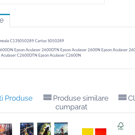
re
erneala C13S050289 Cartus S050289
2600DN Epson Aculaser 2600DTN Epson Aculaser 2600N Epson Aculaser 26
Aculaser C2600DTN Epson Aculaser C2600N
ti Produse
Produse similare
Cl
cumparat