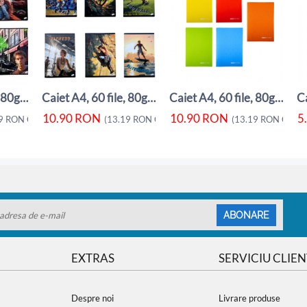
Caiet A4, 60 file, 80gsm, coperta carton ...
Caiet A4, 60 file, 80gsm, coperta carton ...
Caiet A4, 60 file, 80gsm, coperta carton ...
10.90
RON
10.90
RON
5
9
RON
CU TVA)
(
13.19
RON
CU TVA)
(
13.19
RON
CU TV
ABONARE
EXTRAS
SERVICIU CLIEN
Despre noi
Livrare produse