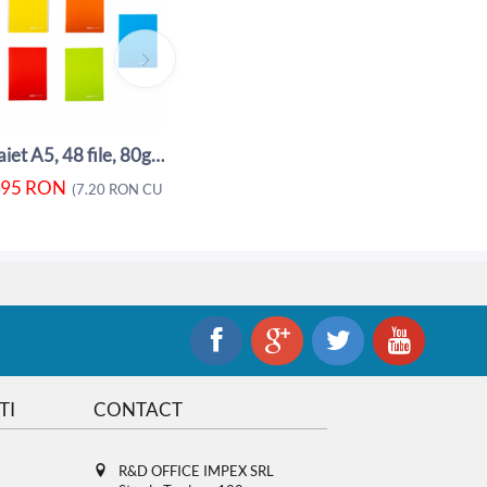
5.95
RON
5.80
RON
(
7.20
RON
CU TVA)
(
Caiet A5, 48 file, 80gsm, coperta carton ...
.95
RON
A)
(
7.20
RON
CU TVA)
TI
CONTACT
R&D OFFICE IMPEX SRL