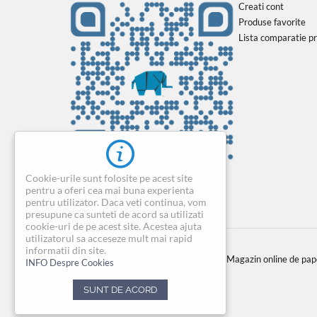
Creati cont
Produse favorite
Lista comparatie p
Cookie-urile sunt folosite pe acest site
pentru a oferi cea mai buna experienta
pentru utilizator. Daca veti continua, vom
presupune ca sunteti de acord sa utilizati
cookie-uri de pe acest site. Acestea ajuta
utilizatorul sa acceseze mult mai rapid
informatii din site.
© 2004-2026 BIROTICAONLINE.RO. Magazin online de papeta
INFO Despre Cookies
SUNT DE ACORD