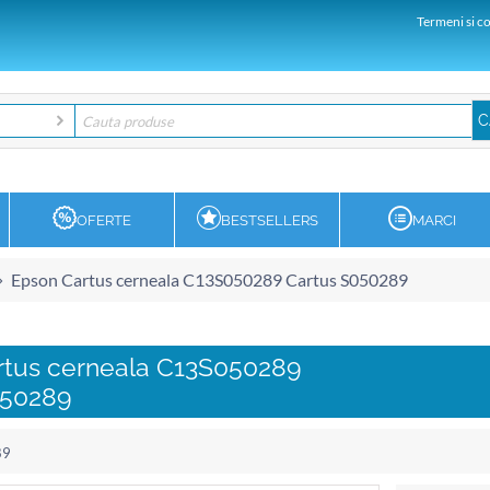
Termeni si co
OFERTE
BESTSELLERS
MARCI
Epson Cartus cerneala C13S050289 Cartus S050289
rtus cerneala C13S050289
050289
89