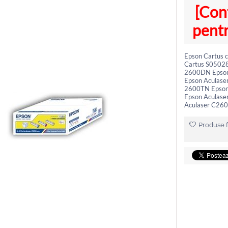
[Con
pentr
Epson Cartus 
Cartus S05028
2600DN Epson
Epson Aculase
2600TN Epson
Epson Aculas
Aculaser C26
Produse f