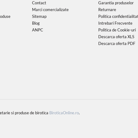
Contact
Garantia produselor
Marci comercializate
Returnare
roduse
Sitemap
Politica confidentialita
Blog
Intrebari Frecvente
ANPC
Politica de Cookie-uri
Descarca oferta XLS
Descarca oferta PDF
rie si produse de birotica
BiroticaOnline.ro
.