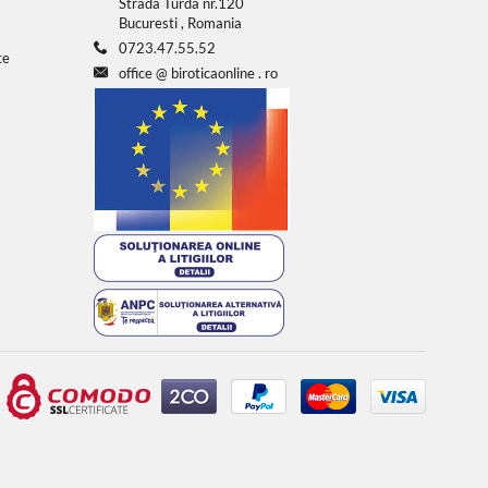
Strada Turda nr.120
Bucuresti , Romania
0723.47.55.52
te
office
@
biroticaonline
.
ro