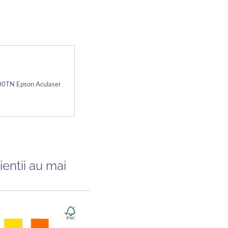
00TN Epson Aculaser
ientii au mai
Caiet A5, 48 file, 80gsm, coperta carton ...