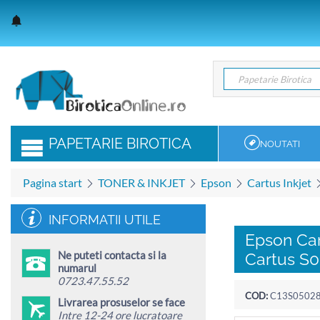
Papetarie Birotica
Papetarie Birotica
PAPETARIE BIROTICA
NOUTATI
Pagina start
TONER & INKJET
Epson
Cartus Inkjet
INFORMATII UTILE
Epson Ca
Ne puteti contacta si la
Cartus S
numarul
0723.47.55.52
COD:
C13S0502
Livrarea prosuselor se face
Intre 12-24 ore lucratoare