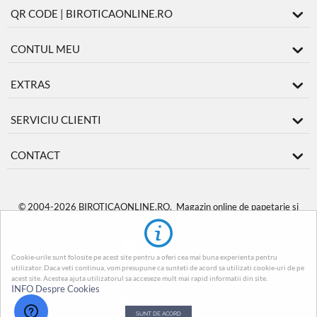
QR CODE | BIROTICAONLINE.RO
CONTUL MEU
EXTRAS
SERVICIU CLIENTI
CONTACT
© 2004-2026 BIROTICAONLINE.RO. Magazin online de papetarie si
produse de birotica
BiroticaOnline.ro
.
Cookie-urile sunt folosite pe acest site pentru a oferi cea mai buna experienta pentru
utilizator. Daca veti continua, vom presupune ca sunteti de acord sa utilizati cookie-uri de pe
acest site. Acestea ajuta utilizatorul sa acceseze mult mai rapid informatii din site.
INFO Despre Cookies
SUNT DE ACORD