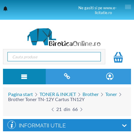
Ne gasiti si pe www.e-
licitatie.ro
Pagina start
TONER & INKJET
Brother
Toner
Brother Toner TN-12Y Cartus TN12Y
21
din
66
INFORMATII UTILE