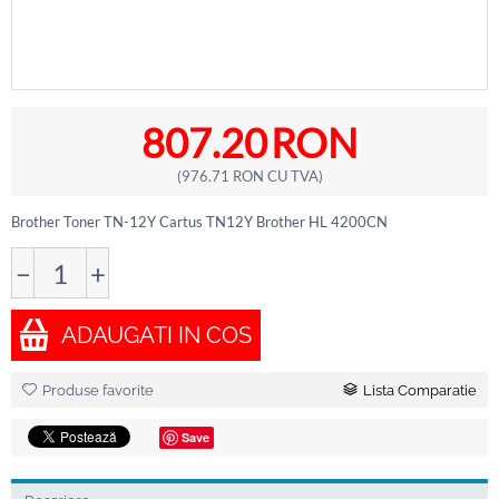
807.20
RON
(
976.71
RON
CU TVA)
Brother Toner TN-12Y Cartus TN12Y Brother HL 4200CN
−
+
ADAUGATI IN COS
Produse favorite
Lista Comparatie
Save