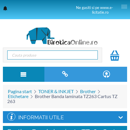
Ne gasiti si pe www.e-
licitatie.ro
Pagina start
TONER & INKJET
Brother
Etichetare
Brother Banda laminata TZ263 Cartus TZ
263
INFORMATII UTILE