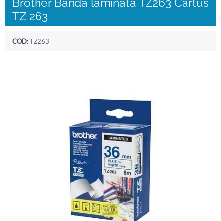
Brother Banda laminata TZ263 Cartus
TZ 263
COD:
TZ263