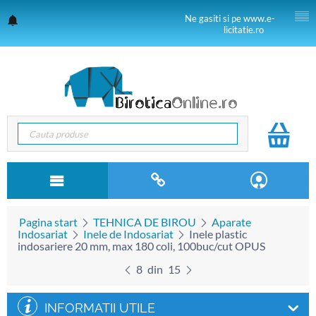
Ne gasiti si pe www.e-
licitatie.ro
Pagina start
TEHNICA DE BIROU
Aparate
Indosariat
Inele de Indosariat
Inele plastic
indosariere 20 mm, max 180 coli, 100buc/cut OPUS
8
din
15
INFORMATII UTILE