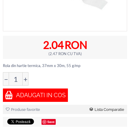
2.04
RON
(
2.47
RON
CU TVA)
Rola din hartie termica, 37mm x 30m, 55 g/mp
−
+
ADAUGATI IN COS
Produse favorite
Lista Comparatie
Save