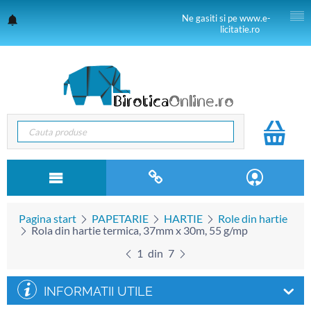
Ne gasiti si pe www.e-
licitatie.ro
Pagina start
PAPETARIE
HARTIE
Role din hartie
Rola din hartie termica, 37mm x 30m, 55 g/mp
1
din
7
INFORMATII UTILE