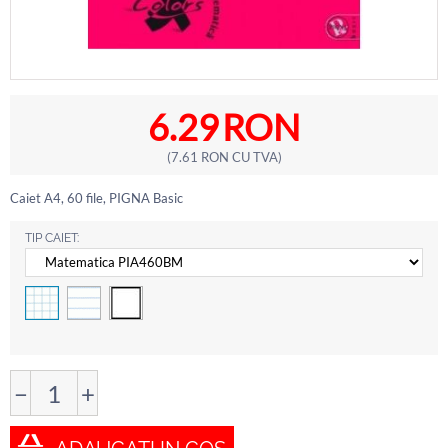
6.29
RON
(
7.61
RON
CU TVA)
Caiet A4, 60 file, PIGNA Basic
TIP CAIET:
−
+