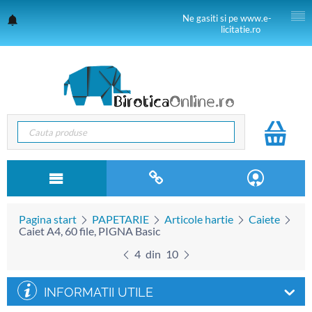
Ne gasiti si pe www.e-
licitatie.ro
Pagina start
PAPETARIE
Articole hartie
Caiete
Caiet A4, 60 file, PIGNA Basic
4
din
10
INFORMATII UTILE