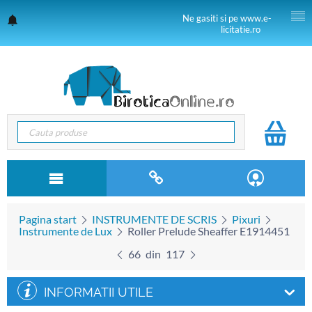
Ne gasiti si pe www.e-
licitatie.ro
Pagina start
INSTRUMENTE DE SCRIS
Pixuri
Instrumente de Lux
Roller Prelude Sheaffer E1914451
66
din
117
INFORMATII UTILE