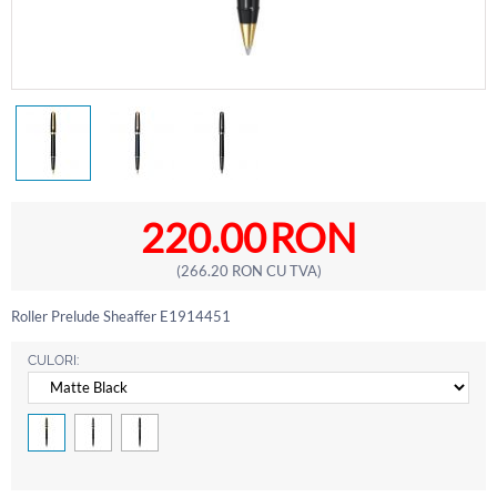
220.00
RON
(
266.20
RON
CU TVA)
Roller Prelude Sheaffer E1914451
CULORI: