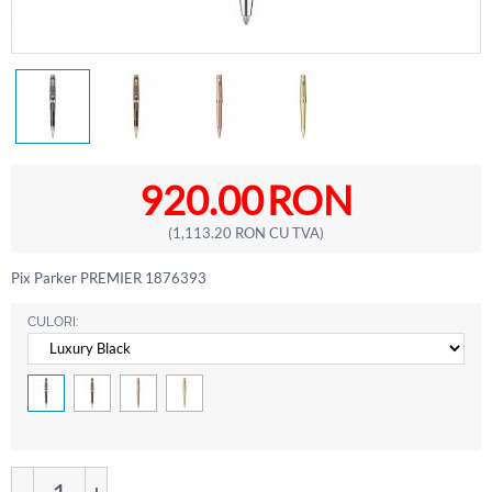
920.00
RON
(
1,113.20
RON
CU TVA)
Pix Parker PREMIER 1876393
CULORI: