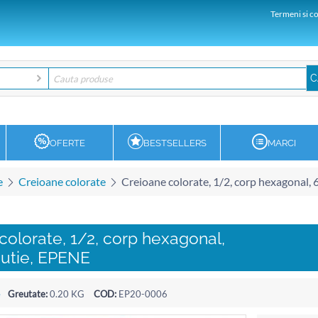
Termeni si co
OFERTE
BESTSELLERS
MARCI
e
Creioane colorate
Creioane colorate, 1/2, corp hexagonal, 
colorate, 1/2, corp hexagonal,
cutie, EPENE
e
Greutate:
0.20 KG
COD:
EP20-0006