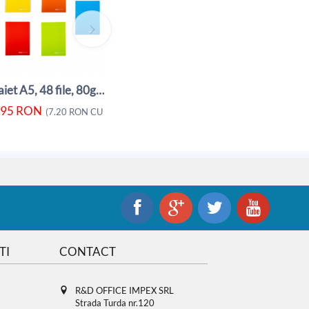
5.95
RON
5.80
RON
(
7.20
RON
CU TVA)
(
Caiet A5, 48 file, 80gsm, coperta carton ...
.95
RON
A)
(
7.20
RON
CU TVA)
TI
CONTACT
R&D OFFICE IMPEX SRL
Strada Turda nr.120