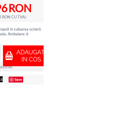
96
RON
0
RON
CU TVA)
psit in culoarea scrierii.
ala. Ambalare: 6
ADAUGATI
IN COS
avorite
Save