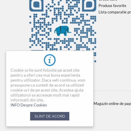
Produse favorite
Lista comparatie p
Cookie-urile sunt folosite pe acest site
pentru a oferi cea mai buna experienta
pentru utilizator. Daca veti continua, vom
presupune ca sunteti de acord sa utilizati
cookie-uri de pe acest site. Acestea ajuta
utilizatorul sa acceseze mult mai rapid
informatii din site.
© 2004-2026 BIROTICAONLINE.RO. Magazin online de papeta
INFO Despre Cookies
SUNT DE ACORD