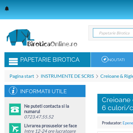
Papetarie Birotica
Papetarie Birotica
PAPETARIE BIROTICA
NOUTATI
Pagina start
INSTRUMENTE DE SCRIS
Creioane & Rigl
INFORMATII UTILE
Creioane 
Ne puteti contacta si la
6 culori/
numarul
0723.47.55.52
Producator
:
Epen
Livrarea prosuselor se face
Intre 12-24 ore lucratoare