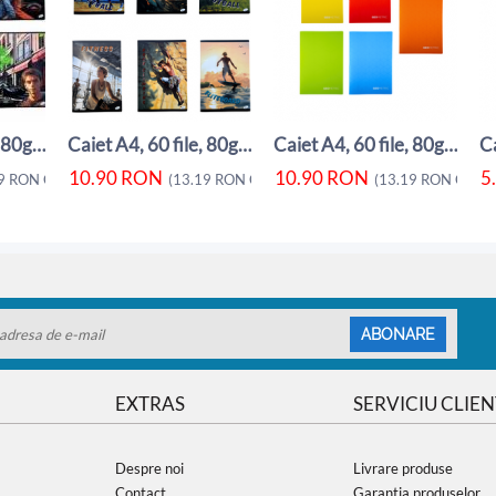
Caiet A4, 60 file, 80gsm, coperta carton ...
Caiet A4, 60 file, 80gsm, coperta carton ...
Caiet A4, 60 file, 80gsm, coperta carton ...
10.90
RON
10.90
RON
5
9
RON
CU TVA)
(
13.19
RON
CU TVA)
(
13.19
RON
CU TV
ABONARE
EXTRAS
SERVICIU CLIEN
Despre noi
Livrare produse
Contact
Garantia produselor