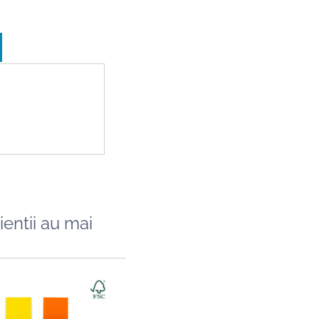
ientii au mai
Caiet A5, 48 file, 80gsm, coperta carton ...