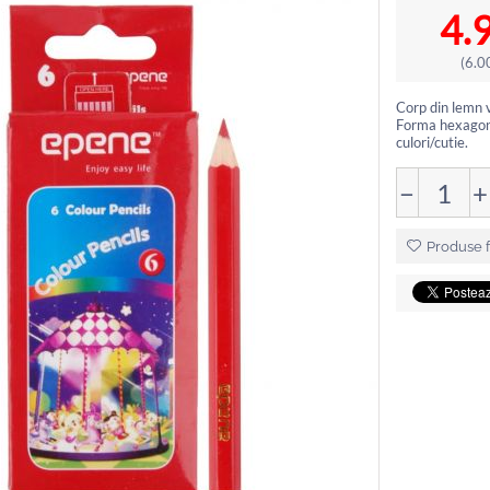
4.
(
6.0
Corp din lemn vo
Forma hexagon
culori/cutie.
−
+
Produse f