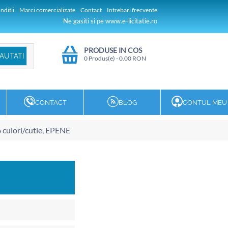
nditii
Marci comercializate
Contact
Intrebari frecvente
Ne gasiti si pe www.e-licitatie.ro
PRODUSE IN COS
0 Produs(e)
-
0.00
RON
CONTACT
BLOG
CONTUL MEU
6 culori/cutie, EPENE