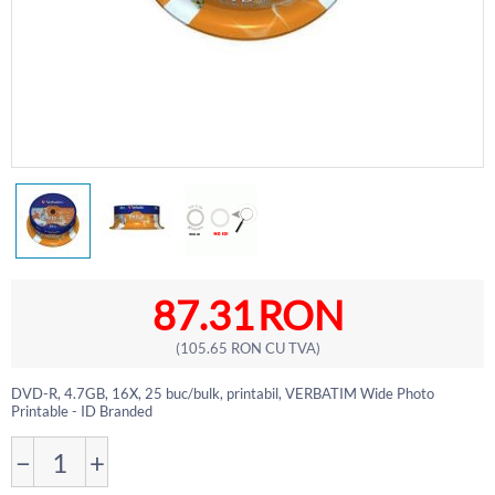
87.31
RON
(
105.65
RON
CU TVA)
DVD-R, 4.7GB, 16X, 25 buc/bulk, printabil, VERBATIM Wide Photo
Printable - ID Branded
−
+