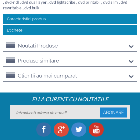
,
dvd-r dl
,
dvd dual layer
,
dvd lightscribe
,
dvd printabil
,
dvd slim
,
dvd
rewritable
,
dvd bulk
Caracteristici produs
Etichete
Noutati Produse
Produse similare
Clientii au mai cumparat
FI LA CURENT CU NOUTATILE
ABONARE