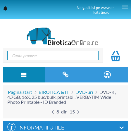
Ne gasiti si pe www.e-
licitatie.ro
Pagina start
BIROTICA & IT
DVD-uri
DVD-R ,
4.7GB, 16X, 25 buc/bulk, printabil, VERBATIM Wide
Photo Printable - ID Branded
8
din
15
INFORMATII UTILE