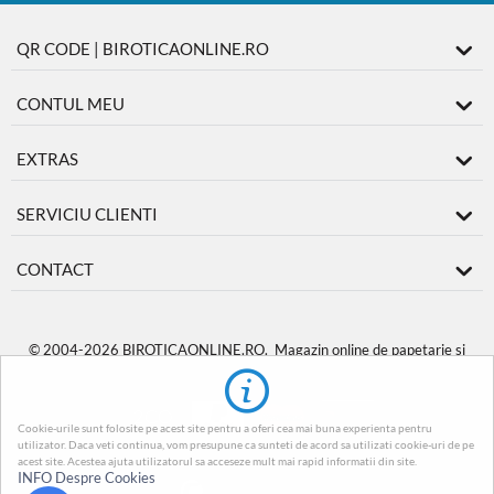
QR CODE | BIROTICAONLINE.RO
CONTUL MEU
EXTRAS
SERVICIU CLIENTI
CONTACT
© 2004-2026 BIROTICAONLINE.RO. Magazin online de papetarie si
produse de birotica
BiroticaOnline.ro
.
Cookie-urile sunt folosite pe acest site pentru a oferi cea mai buna experienta pentru
utilizator. Daca veti continua, vom presupune ca sunteti de acord sa utilizati cookie-uri de pe
acest site. Acestea ajuta utilizatorul sa acceseze mult mai rapid informatii din site.
INFO Despre Cookies