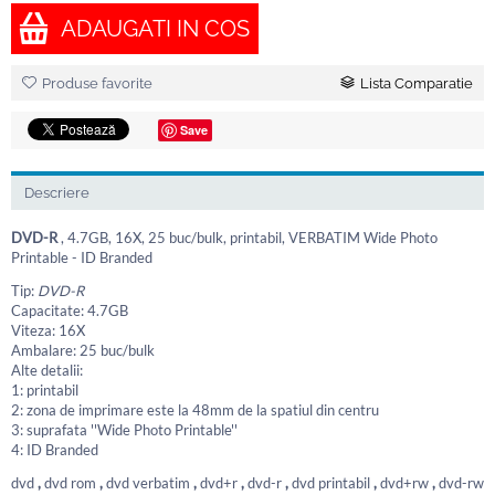
ADAUGATI IN COS
Produse favorite
Lista Comparatie
Save
Descriere
DVD-R
, 4.7GB, 16X, 25 buc/bulk, printabil, VERBATIM Wide Photo
Printable - ID Branded
Tip:
DVD-R
Capacitate: 4.7GB
Viteza: 16X
Ambalare: 25 buc/bulk
Alte detalii:
1: printabil
2: zona de imprimare este la 48mm de la spatiul din centru
3: suprafata ''Wide Photo Printable''
4: ID Branded
dvd
,
dvd rom
,
dvd verbatim
,
dvd+r
,
dvd-r
,
dvd printabil
,
dvd+rw
,
dvd-rw